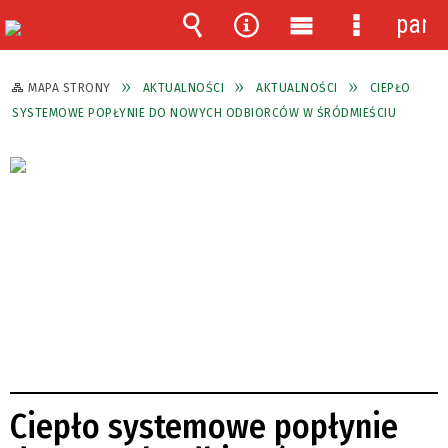
pane
Wyszukiwarka
Narzędzia
Menu
Menu
główne
szczegóło
MAPA STRONY
AKTUALNOŚCI
AKTUALNOŚCI
CIEPŁO
SYSTEMOWE POPŁYNIE DO NOWYCH ODBIORCÓW W ŚRÓDMIEŚCIU
Ciepło systemowe popłynie