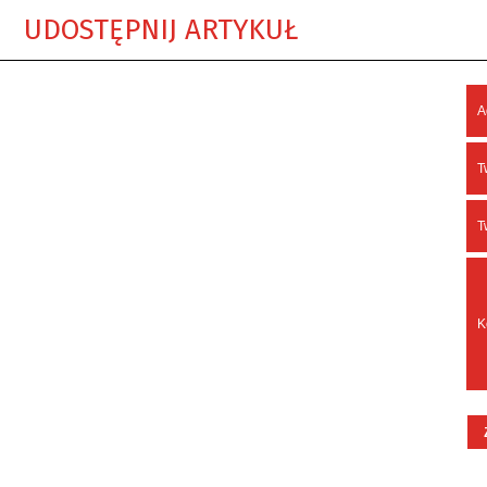
UDOSTĘPNIJ ARTYKUŁ
A
T
T
K