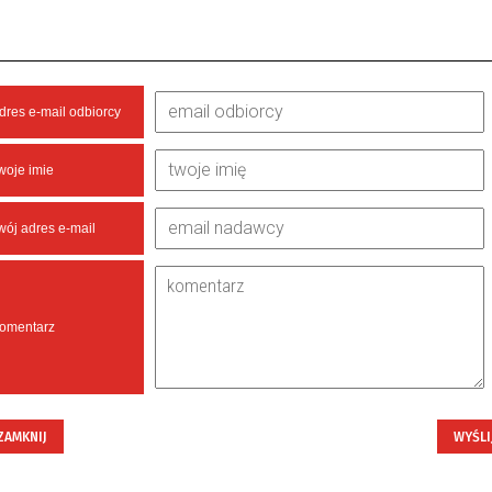
dres e-mail odbiorcy
woje imie
wój adres e-mail
omentarz