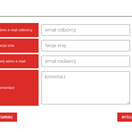
dres e-mail odbiorcy
woje imie
wój adres e-mail
omentarz