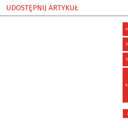
UDOSTĘPNIJ ARTYKUŁ
A
T
T
K