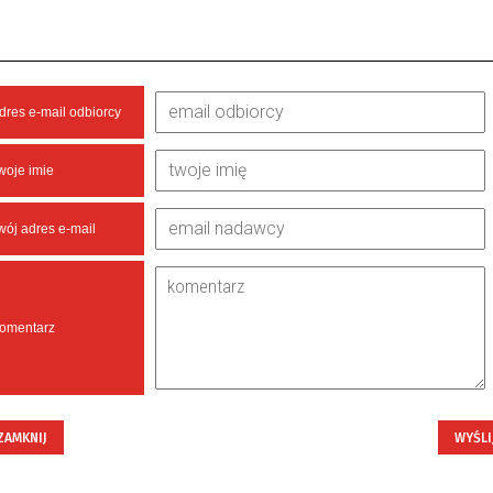
dres e-mail odbiorcy
woje imie
wój adres e-mail
omentarz