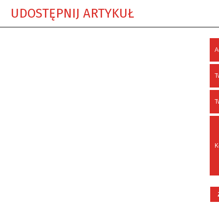
UDOSTĘPNIJ ARTYKUŁ
A
T
T
K