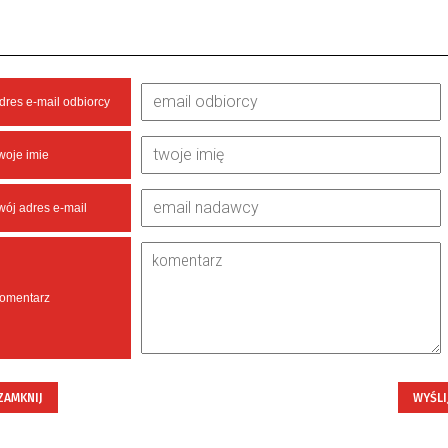
dres e-mail odbiorcy
woje imie
wój adres e-mail
omentarz