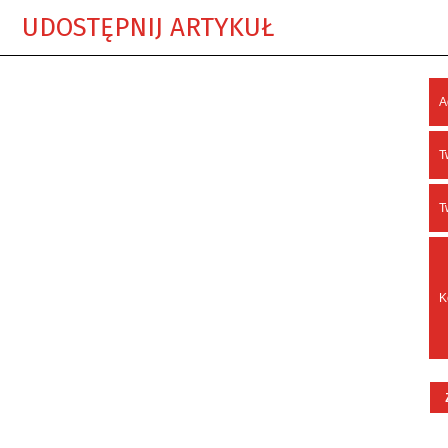
UDOSTĘPNIJ ARTYKUŁ
A
T
T
K