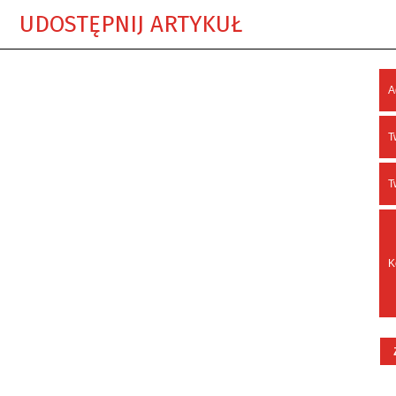
UDOSTĘPNIJ ARTYKUŁ
A
T
T
K