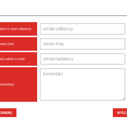
dres e-mail odbiorcy
woje imie
wój adres e-mail
omentarz